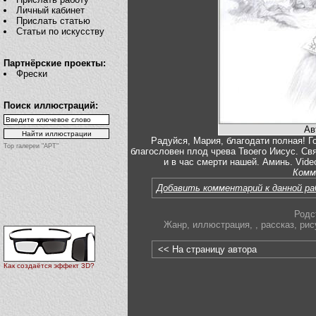
Личный кабинет
Прислать статью
Статьи по искусству
Партнёрские проекты:
Фрески
Поиск иллюстраций:
Ав
Радуйся, Мария, благодати полная! Г
Top галереи "АРТ"
благословен плод чрева Твоего Иисус. Св
и в час смерти нашей. Аминь. Vid
Комм
Добавить комментарий к данной р
Родс
Жанр
,
иллюстрация
,
,
рассказ
,
рис
<< На страницу автора
Как создаётся эффект 3D?