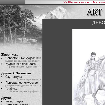
>> Школа живописи Михаила
ДЕВО
Живопись:
Современные художники
(Галерея современной живописи >>)
Художники прошлого
(Галерея картин художников >>)
Другие ART-галереи
Скульптура
(Галерея скульптуры >>)
Прикладное искусство
(Галерея прикладного искусства >>)
Графика
(Галерея рисунка и графики >>)
Другое
Регистрация
Прислать работу