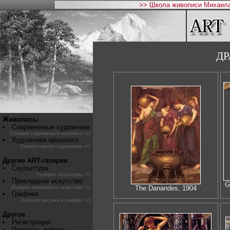
>> Школа живописи Михаила
Д
Живопись:
Современные художники
(Галерея современной живописи >>)
Художники прошлого
(Галерея картин художников >>)
Другие ART-галереи
Скульптура
(Галерея скульптуры >>)
Прикладное искусство
G
The Danandes, 1904
(Галерея прикладного искусства >>)
Графика
(Галерея рисунка и графики >>)
Другое
Регистрация
Прислать работу