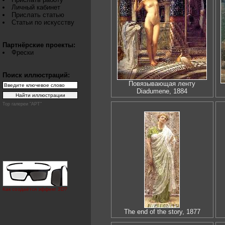
Личный кабинет
Прислать статью
Статьи по искусству
Партнёрские проекты:
Фрески
Поиск иллюстраций:
Повязывающая ленту
Diadumene, 1884
Top галереи "АРТ"
Как создаётся эффект 3D?
The end of the story, 1877