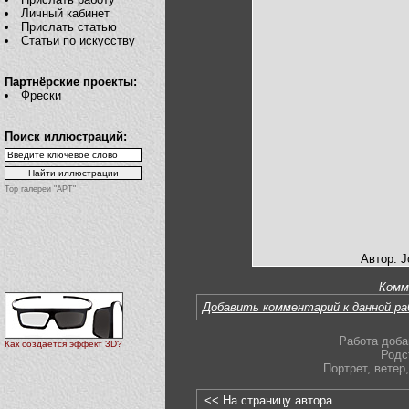
Личный кабинет
Прислать статью
Статьи по искусству
Партнёрские проекты:
Фрески
Поиск иллюстраций:
Top галереи "АРТ"
Автор: J
Комм
Добавить комментарий к данной р
Работа доба
Как создаётся эффект 3D?
Родс
Портрет
,
ветер
,
<< На страницу автора