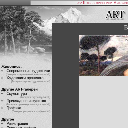
>> Школа живописи Михаила
B
Живопись:
Современные художники
(Галерея современной живописи >>)
Художники прошлого
(Галерея картин художников >>)
Другие ART-галереи
Скульптура
(Галерея скульптуры >>)
Прикладное искусство
(Галерея прикладного искусства >>)
Графика
(Галерея рисунка и графики >>)
Другое
Регистрация
Прислать работу