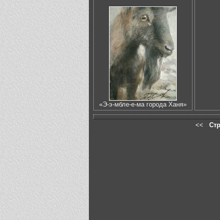
«Э-э-мбле-е-ма города Ханя»
<<
Ст