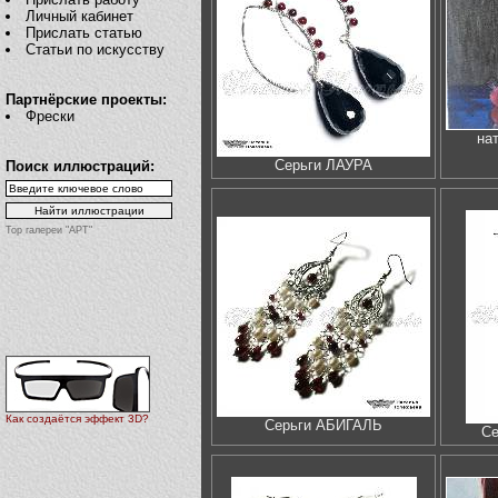
Личный кабинет
Прислать статью
Статьи по искусству
Партнёрские проекты:
Фрески
на
Серьги ЛАУРА
Поиск иллюстраций:
Top галереи "АРТ"
Как создаётся эффект 3D?
Серьги АБИГАЛЬ
С