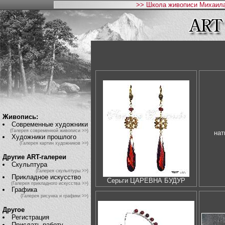
>> Школа живописи Михаила
Живопись:
Современные художники
(Галерея современной живописи >>)
нат
Художники прошлого
(Галерея картин художников >>)
Другие ART-галереи
Скульптура
(Галерея скульптуры >>)
Прикладное искусство
Серьги ЦАРЕВНА БУДУР
(Галерея прикладного искусства >>)
Графика
(Галерея рисунка и графики >>)
Другое
Регистрация
Прислать работу