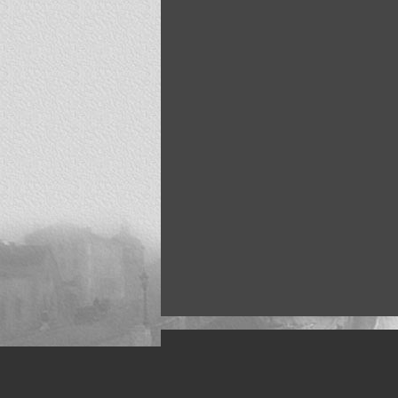
Искусство, живопись и фото
Жанры: Пейзаж, портрет, ню, природа, м