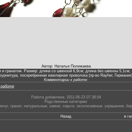
Автор: Наталья Полежаева
 гранатом. Размер: длина со швензой 6,9см; длина без швензы 5,1см; 
фурнитура, посеребренная ювелирная проволока (пр-во Rayher, Германия)
Комментарии к работе:
 работе
Работа добавлена: 2011-06-23 07:38:04
Родственные категории:
мчуг
,
гранат
,
натуральные
,
камни
,
серьги
,
эксклюзивные
,
украшения
,
бо
Назад
в г