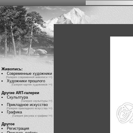
Живопись:
Современные художники
(Галерея современной живописи >>)
Художники прошлого
(Галерея картин художников >>)
Другие ART-галереи
Скульптура
(Галерея скульптуры >>)
Прикладное искусство
(Галерея прикладного искусства >>)
Графика
(Галерея рисунка и графики >>)
Другое
Регистрация
Прислать работу