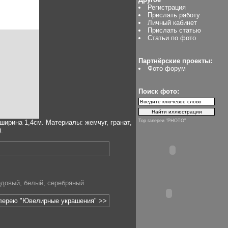
Регистрация
Прислать работу
Личный кабинет
Прислать статью
Статьи по фото
Партнёрские проекты:
Фото форум
Поиск фото:
Top галереи "PHOTO"
ширина 1,4см. Материалы: жемчуг, гранат,
.
рдовый
,
белый
,
серебряный
алерею "Ювелирные украшения" >>