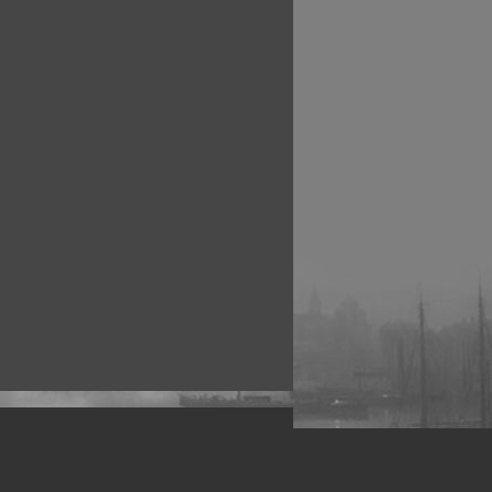
рофессиональных фотографов.
 макро, авто, гламур, фото свадеб и др.