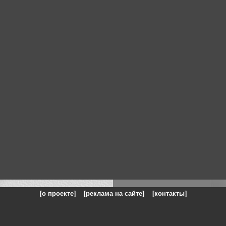
[о проекте]
[реклама на сайте]
[контакты]
: на сайте представлены галереи картин и фотографий художников и п
одели, реклама, панорамы, чёрно белое фото, море, фэнтази, натюрморт,