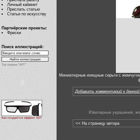
Личный кабинет
Прислать статью
Статьи по искусству
Партнёрские проекты:
Фрески
Поиск иллюстраций:
Top галереи "АРТ"
Миниатюрные изящные серьги с жемчугом и
Добавить комментарий к данной
Ювелирные украшения
,
же
Как создаётся эффект 3D?
<< На страницу автора