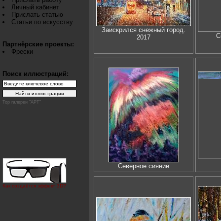
Личный кабинет
Прислать статью
Статьи по искусству
Заискрился снежный город.
С
2017
Партнёрские проекты:
Фрески
Поиск иллюстраций:
Top галереи "АРТ"
Северное сияние
Как создаётся эффект 3D?