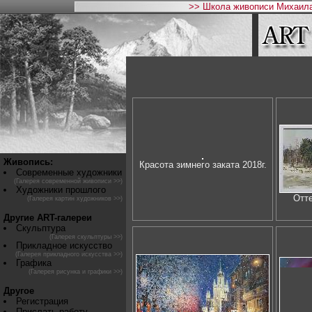
>> Школа живописи Михаила
Живопись:
Красота зимнего заката 2018г.
Современные художники
(Галерея современной живописи >>)
Художники прошлого
Отте
(Галерея картин художников >>)
Другие ART-галереи
Скульптура
(Галерея скульптуры >>)
Прикладное искусство
(Галерея прикладного искусства >>)
Графика
(Галерея рисунка и графики >>)
Другое
Регистрация
Прислать работу