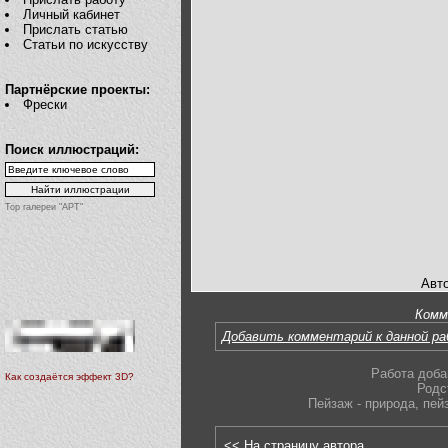
Личный кабинет
Прислать статью
Статьи по искусству
Партнёрские проекты:
Фрески
Поиск иллюстраций:
Top галереи "АРТ"
Авт
Комм
Добавить комментарий к данной р
Работа доба
Как создаётся эффект 3D?
Родс
Пейзаж - природа
,
пей
<< На страницу автора