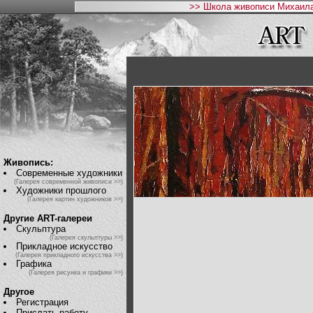
>> Школа живописи Михаила
Живопись:
Современные художники
(Галерея современной живописи >>)
Художники прошлого
(Галерея картин художников >>)
Другие ART-галереи
Скульптура
(Галерея скульптуры >>)
Прикладное искусство
(Галерея прикладного искусства >>)
Графика
(Галерея рисунка и графики >>)
Другое
Регистрация
Прислать работу