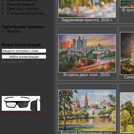
Личный кабинет
Прислать статью
В луч
Статьи по искусству
Задумчивая красота. 2016 г.
Партнёрские проекты:
Фрески
Поиск иллюстраций:
Top галереи "АРТ"
Встреча двух эпох. 2015г.
Салют
Как создаётся эффект 3D?
Большой Новодевичий пруд.