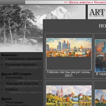
>> Школа живописи Михаила
НО
Живопись:
Современные художники
(Галерея современной живописи >>)
Художники прошлого
(Галерея картин художников >>)
Гобелен листвы рисует осень.
Другие ART-галереи
В тиши
2017г.
Скульптура
(Галерея скульптуры >>)
Прикладное искусство
(Галерея прикладного искусства >>)
Графика
(Галерея рисунка и графики >>)
Другое
Регистрация
Прислать работу