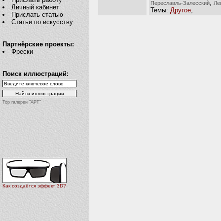
,
Переславль-Залесский
Ле
Личный кабинет
Темы:
Другое
,
Прислать статью
Статьи по искусству
Партнёрские проекты:
Фрески
Поиск иллюстраций:
Top галереи "АРТ"
Как создаётся эффект 3D?