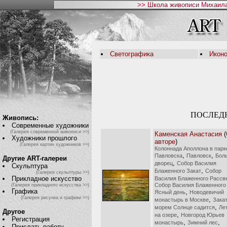
>> Школа живописи Михаила
Светографика
Икон
ПОСЛЕД
Живопись:
Современные художники
(Галерея современной живописи >>)
Каменская Анастасия
(
Художники прошлого
авторе
)
(Галерея картин художников >>)
Колоннада Аполлона в парке
,
,
Павловска
Павловск
Бол
Другие ART-галереи
,
дворец
Собор Василия
Скульптура
,
Блаженного Закат
Собор
(Галерея скульптуры >>)
Прикладное искусство
Василия Блаженного Рассв
Собор Василия Блаженного
(Галерея прикладного искусства >>)
Графика
,
Ясный день
Новодевичий
(Галерея рисунка и графики >>)
,
монастырь в Москве
Закат
,
морем Солнце садится
Ле
Другое
,
на озере
Новгород Юрьев
Регистрация
,
,
монастырь
Зимний лес
Прислать работу