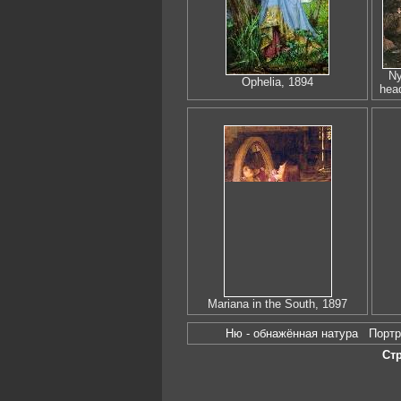
Ny
Ophelia, 1894
hea
Mariana in the South, 1897
Ню - обнажённая натура
Порт
Ст