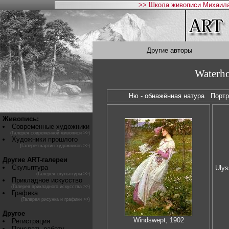
>> Школа живописи Михаила
Другие авторы
Waterho
Ню - обнажённая натура
Порт
Живопись:
Современные художники
(Галерея современной живописи >>)
Художники прошлого
(Галерея картин художников >>)
Другие ART-галереи
Скульптура
Ulys
(Галерея скульптуры >>)
Прикладное искусство
(Галерея прикладного искусства >>)
Графика
(Галерея рисунка и графики >>)
Другое
Windswept, 1902
Регистрация
Прислать работу