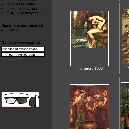
Личный кабинет
Прислать статью
Статьи по искусству
Партнёрские проекты:
Фрески
Поиск иллюстраций:
Top галереи "АРТ"
The
The Siren, 1900
Как создаётся эффект 3D?