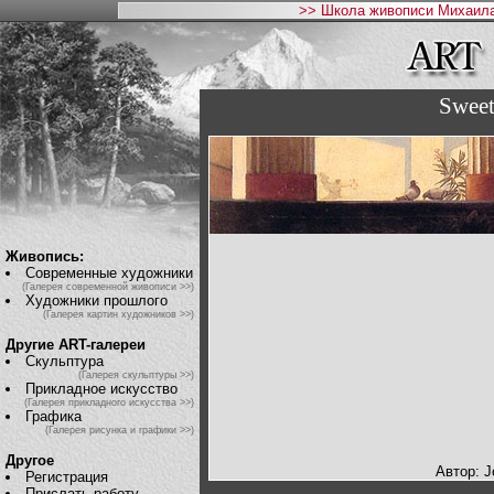
>> Школа живописи Михаила
Sweet
Живопись:
Современные художники
(Галерея современной живописи >>)
Художники прошлого
(Галерея картин художников >>)
Другие ART-галереи
Скульптура
(Галерея скульптуры >>)
Прикладное искусство
(Галерея прикладного искусства >>)
Графика
(Галерея рисунка и графики >>)
Другое
Автор: J
Регистрация
Прислать работу