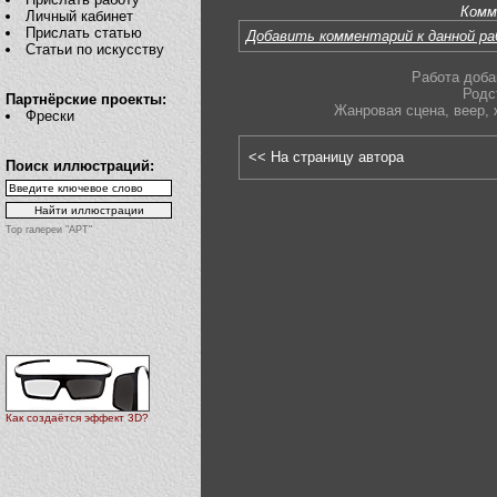
Комм
Личный кабинет
Прислать статью
Добавить комментарий к данной р
Статьи по искусству
Работа доба
Родс
Партнёрские проекты:
Жанровая сцена
,
веер
,
Фрески
<< На страницу автора
Поиск иллюстраций:
Top галереи "АРТ"
Как создаётся эффект 3D?