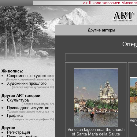
>> Школа живописи Михаила
Другие авторы
Orteg
Живопись:
Современные художники
(Галерея современной живописи >>)
Художники прошлого
(Галерея картин художников >>)
Другие ART-галереи
Скульптура
(Галерея скульптуры >>)
Прикладное искусство
(Галерея прикладного искусства >>)
Графика
(Галерея рисунка и графики >>)
Vene
Другое
Venetian lagoon near the church
Регистрация
of Santa Maria della Salute
Прислать работу