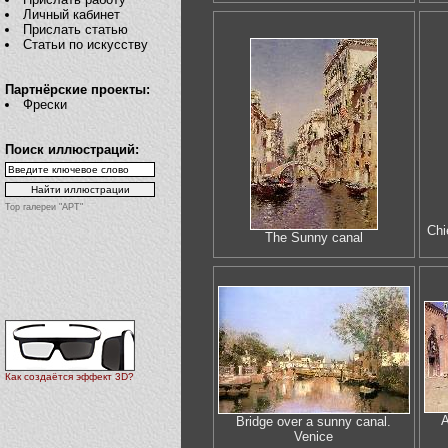
Личный кабинет
Прислать статью
Статьи по искусству
Партнёрские проекты:
Фрески
Поиск иллюстраций:
Top галереи "АРТ"
Chi
The Sunny canal
Как создаётся эффект 3D?
A
Bridge over a sunny canal.
Venice