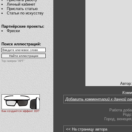
Личный кабинет
Прислать статью
Статьи по искусству
Партнёрские проекты:
Фрески
Поиск иллюстраций:
Top галереи "АРТ"
Автор:
Комм
Добавить комментарий к данной р
Работа доба
Как создаётся эффект 3D?
Родс
Город
,
венеция
<< На страницу автора