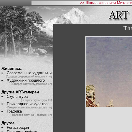
>> Школа живописи Михаила
The
Живопись:
Современные художники
(Галерея современной живописи >>)
Художники прошлого
(Галерея картин художников >>)
Другие ART-галереи
Скульптура
(Галерея скульптуры >>)
Прикладное искусство
(Галерея прикладного искусства >>)
Графика
(Галерея рисунка и графики >>)
Другое
Регистрация
Прислать работу