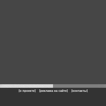
[о проекте]
[реклама на сайте]
[контакты]
: на сайте представлены галереи картин и фотографий художников и п
одели, реклама, панорамы, чёрно белое фото, море, фэнтази, натюрморт,