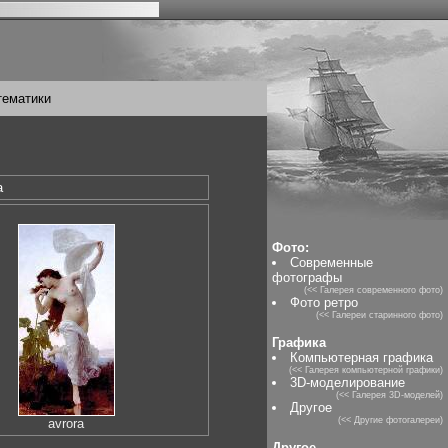
тематики
на
Фото:
Современные
фотографы
(<< Галерея современного фото)
Фото ретро
(<< Галереи старинного фото)
Графика
Компьютерная графика
(<< Галерея компьютерной графики)
3D-моделирование
(<< Галерея 3D-моделей)
Другое
(<< Другие фотогалереи)
avrora
Другое