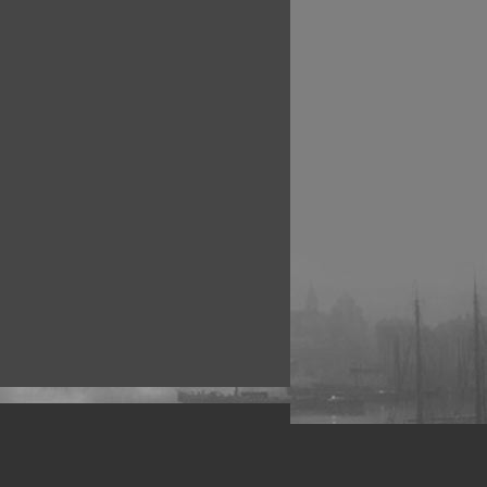
рофессиональных фотографов.
 макро, авто, гламур, фото свадеб и др.