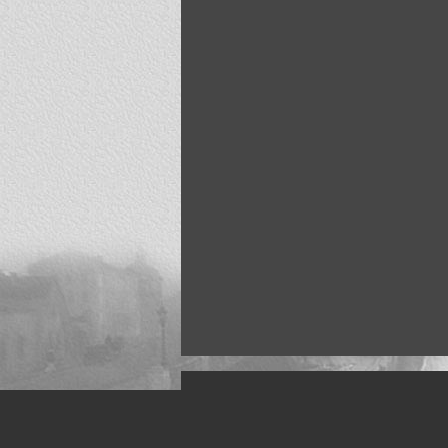
Искусство, живопись и фото
Жанры: Пейзаж, портрет, ню, природа, м