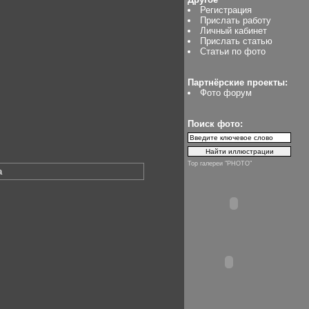
Регистрация
Прислать работу
Личный кабинет
Прислать статью
Статьи по фото
Партнёрские проекты:
Фото форум
Поиск фото:
Top галереи "PHOTO"
на