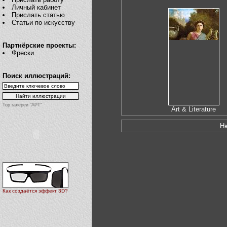
Личный кабинет
Прислать статью
Статьи по искусству
Партнёрские проекты:
Фрески
Поиск иллюстраций:
Top галереи "АРТ"
Art & Literature
Н
Как создаётся эффект 3D?