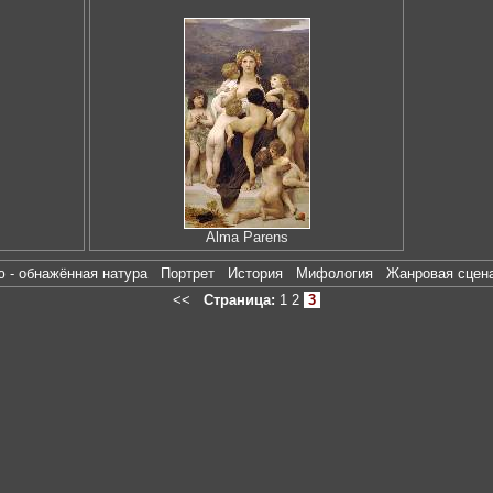
Alma Parens
ю - обнажённая натура
Портрет
История
Мифология
Жанровая сце
<<
Страница:
1
2
3