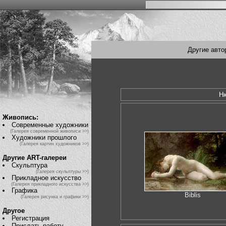
Другие авто
Н
Живопись:
Современные художники
(Галерея современной живописи >>)
Художники прошлого
(Галерея картин художников >>)
Другие ART-галереи
Скульптура
(Галерея скульптуры >>)
Прикладное искусство
(Галерея прикладного искусства >>)
Графика
Biblis
(Галерея рисунка и графики >>)
Другое
Регистрация
Прислать работу