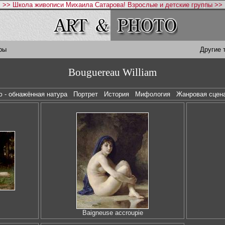
>> Школа живописи Михаила Сатарова! Взрослые и детские группы >>
ры
Другие 
Bouguereau William
ю - обнажённая натура
Портрет
История
Мифология
Жанровая сце
Baigneuse accroupie