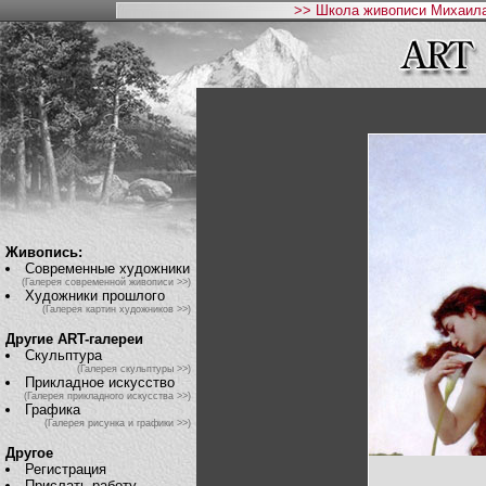
>> Школа живописи Михаила
Живопись:
Современные художники
(Галерея современной живописи >>)
Художники прошлого
(Галерея картин художников >>)
Другие ART-галереи
Скульптура
(Галерея скульптуры >>)
Прикладное искусство
(Галерея прикладного искусства >>)
Графика
(Галерея рисунка и графики >>)
Другое
Регистрация
Прислать работу