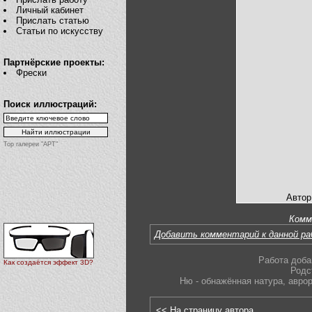
Личный кабинет
Прислать статью
Статьи по искусству
Партнёрские проекты:
Фрески
Поиск иллюстраций:
Top галереи "АРТ"
Автор
Комм
Добавить комментарий к данной р
Работа доба
Как создаётся эффект 3D?
Родс
Ню - обнажённая натура
,
авро
<< На страницу автора