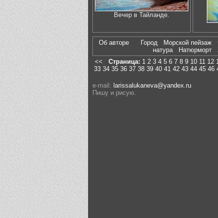
Вечер в Тайланде.
Об авторе
Город
Морской пейзаж
натура
Натюрморт
<<
Страница:
1
2
3
4
5
6
7
8
9
10
11
12
33
34
35
36
37
38
39
40
41
42
43
44
45
46
e-mail:
larissalukaneva@yandex.ru
Пишу и рисую.