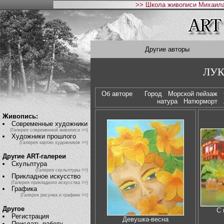
>> Школа живописи Михаила
Другие авторы
ЛУК
Об авторе
Город
Морской пейзаж
натура
Натюрморт
Живопись:
Современные художники
(Галерея современной живописи >>)
Художники прошлого
(Галерея картин художников >>)
Другие ART-галереи
Скульптура
(Галерея скульптуры >>)
Прикладное искусство
(Галерея прикладного искусства >>)
Графика
(Галерея рисунка и графики >>)
Другое
С 
Регистрация
Девушка-весна
Прислать работу