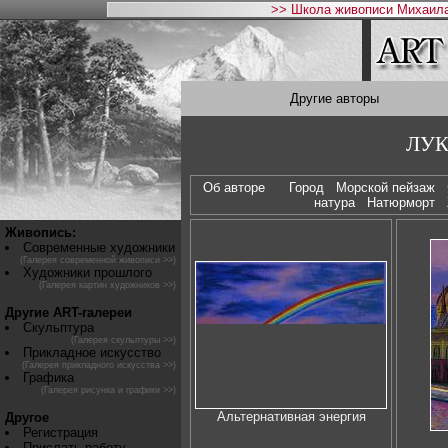
>> Школа живописи Михаила
Другие авторы
ЛУК
Об авторе
Город
Морской пейзаж
натура
Натюрморт
Живопись:
Современные художники
(Галерея современной живописи >>)
Художники прошлого
(Галерея картин художников >>)
Другие ART-галереи
Скульптура
(Галерея скульптуры >>)
Прикладное искусство
(Галерея прикладного искусства >>)
Графика
(Галерея рисунка и графики >>)
Альтернативная энергия
Другое
Регистрация
Прислать работу