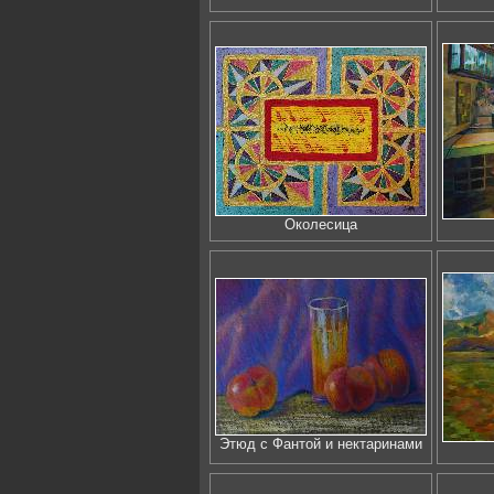
Околесица
Этюд с Фантой и нектаринами