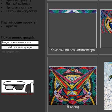
Личный кабинет
Прислать статью
Статьи по искусству
Партнёрские проекты:
Фрески
Поиск иллюстраций:
Композиция без композитора
Top галереи "АРТ"
Как создаётся эффект 3D?
Л-бренд