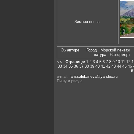
Зимняя сосна
Об авторе
Город
Морской пейзаж
натура
Натюрморт
<<
Страница:
1
2
3
4
5
6
7
8
9
10
11
12
1
33
34
35
36
37
38
39
40
41
42
43
44
45
46
6
e-mail:
larissalukaneva@yandex.ru
Пишу и рисую.