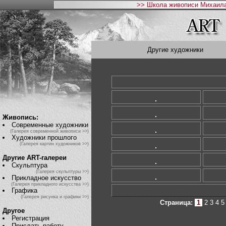
>> Школа живописи Михаила
Другие художники
Живопись:
Современные художники
(Галерея современной живописи >>)
Художники прошлого
(Галерея картин художников >>)
Другие ART-галереи
Скульптура
(Галерея скульптуры >>)
Прикладное искусство
(Галерея прикладного искусства >>)
Графика
(Галерея рисунка и графики >>)
Страница:
1
2
3
4
5
Другое
Регистрация
Прислать работу