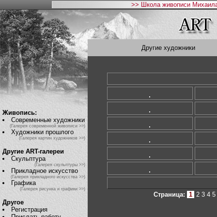
>> Школа живописи Михаила
Другие художники
Живопись:
Современные художники
(Галерея современной живописи >>)
Художники прошлого
(Галерея картин художников >>)
Другие ART-галереи
Скульптура
(Галерея скульптуры >>)
Прикладное искусство
(Галерея прикладного искусства >>)
Графика
(Галерея рисунка и графики >>)
Страница:
1
2
3
4
5
Другое
Регистрация
Прислать работу