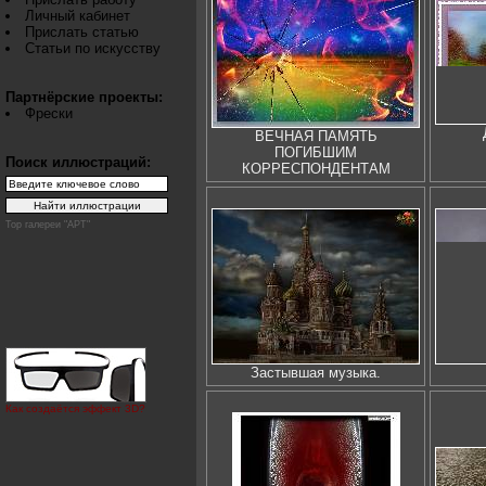
Личный кабинет
Прислать статью
Статьи по искусству
Партнёрские проекты:
Фрески
ВЕЧНАЯ ПАМЯТЬ
ПОГИБШИМ
Поиск иллюстраций:
КОРРЕСПОНДЕНТАМ
Top галереи "АРТ"
Застывшая музыка.
Как создаётся эффект 3D?