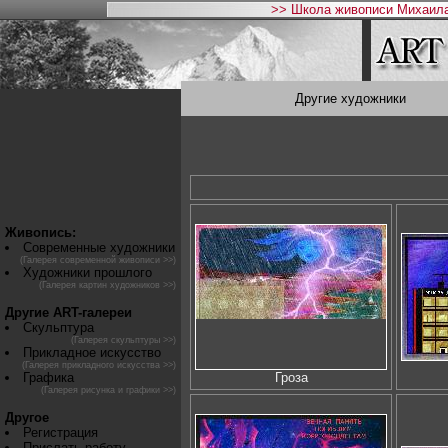
>> Школа живописи Михаила
Другие художники
Живопись:
Современные художники
(Галерея современной живописи >>)
Художники прошлого
(Галерея картин художников >>)
Другие ART-галереи
Скульптура
(Галерея скульптуры >>)
Прикладное искусство
(Галерея прикладного искусства >>)
Графика
Гроза
(Галерея рисунка и графики >>)
Другое
Регистрация
Прислать работу