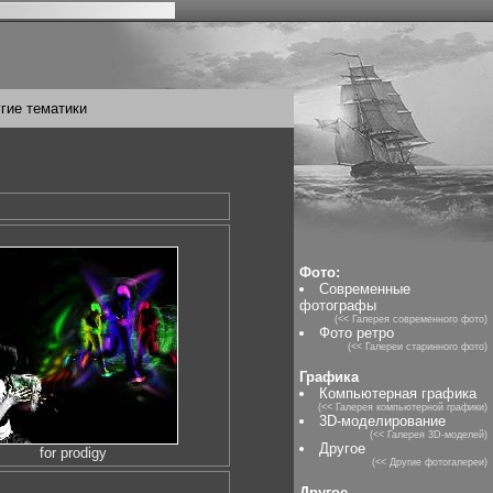
гие тематики
Фото:
Современные
фотографы
(<< Галерея современного фото)
Фото ретро
(<< Галереи старинного фото)
Графика
Компьютерная графика
(<< Галерея компьютерной графики)
3D-моделирование
(<< Галерея 3D-моделей)
Другое
for prodigy
(<< Другие фотогалереи)
Другое