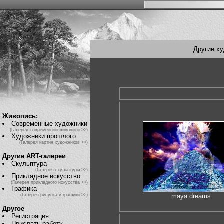
Другие х
Живопись:
Современные художники
(Галерея современной живописи >>)
Художники прошлого
(Галерея картин художников >>)
Другие ART-галереи
Скульптура
(Галерея скульптуры >>)
Прикладное искусство
(Галерея прикладного искусства >>)
Графика
(Галерея рисунка и графики >>)
maya dreams
Другое
Регистрация
Прислать работу