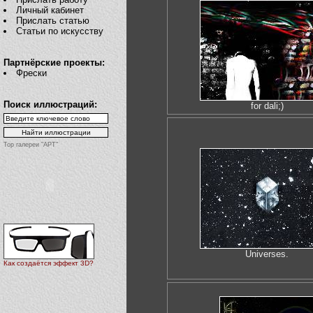
Личный кабинет
Прислать статью
Статьи по искусству
Партнёрские проекты:
Фрески
Поиск иллюстраций:
for dali;)
Top галереи "АРТ"
Universes.
Как создаётся эффект 3D?