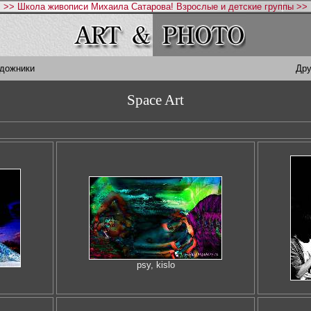
>> Школа живописи Михаила Сатарова! Взрослые и детские группы >>
удожники
Дру
Space Art
psy, kislo