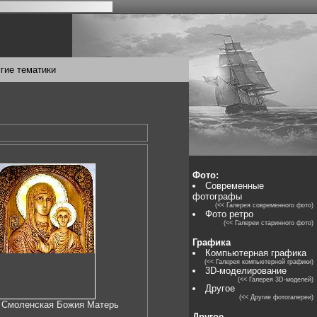
гие тематики
Фото:
Современные
фотографы
(<< Галерея современного фото)
Фото ретро
(<< Галереи старинного фото)
Графика
Компьютерная графика
(<< Галерея компьютерной графики)
3D-моделирование
(<< Галерея 3D-моделей)
Другое
(<< Другие фотогалереи)
 Смоленская Божия Матерь
Другое