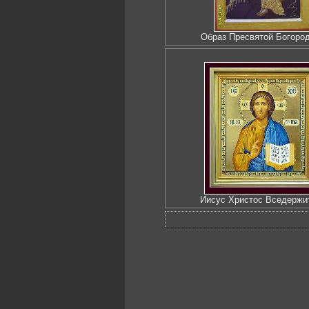
Образ Пресвятой Богоро
Иисус Христос Вседержи