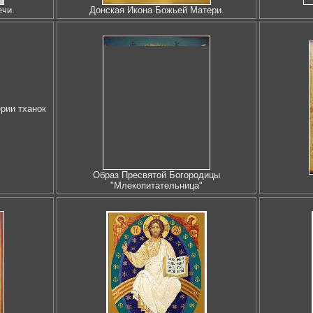
ечи.
Донская Икона Божьей Матери.
рии тханок
Образ Пресвятой Богородицы
"Млекопитательница"