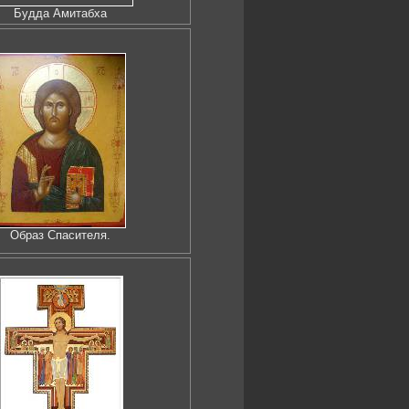
Будда Амитабха
Образ Спасителя.