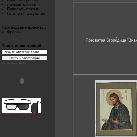
Личный кабинет
Прислать статью
Статьи по искусству
Партнёрские проекты:
Фрески
Пресватая Бгородица "Зна
Поиск иллюстраций:
Top галереи "АРТ"
Как создаётся эффект 3D?