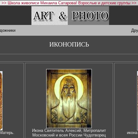
>> Школа живописи Михаила Сатарова! Взрослые и детские группы >>
удожники
Дру
ИКОНОПИСЬ
Икона Святитель Алексий, Митропалит
Матерь.
икона
Московский и всея России Чудотворец