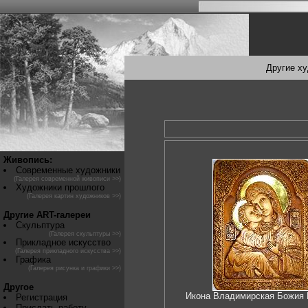
Другие х
Живопись:
Современные художники
(Галерея современной живописи >>)
Художники прошлого
(Галерея картин художников >>)
Другие ART-галереи
Скульптура
(Галерея скульптуры >>)
Прикладное искусство
(Галерея прикладного искусства >>)
Графика
(Галерея рисунка и графики >>)
Другое
Икона Владимирская Божия 
Регистрация
Прислать работу