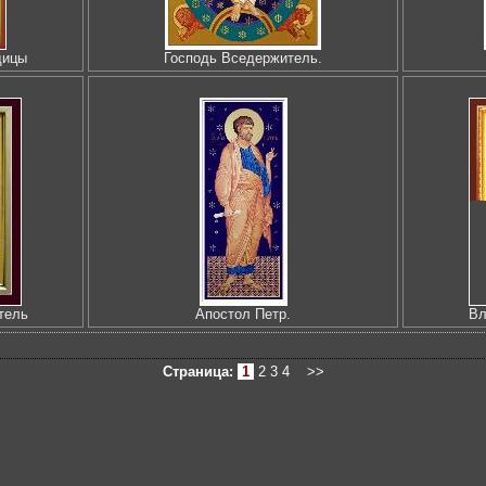
дицы
Господь Вседержитель.
тель
Апостол Петр.
Вл
Страница:
1
2
3
4
>>