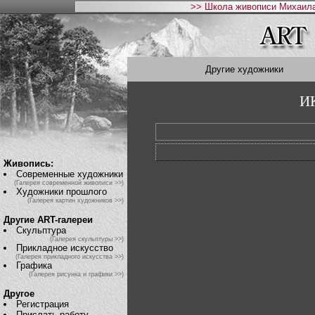
>> Школа живописи Михаила
Другие художники
И
Живопись:
Современные художники
(Галерея современной живописи >>)
Художники прошлого
(Галерея картин художников >>)
Другие ART-галереи
Скульптура
(Галерея скульптуры >>)
Прикладное искусство
(Галерея прикладного искусства >>)
Графика
(Галерея рисунка и графики >>)
Другое
Регистрация
Прислать работу