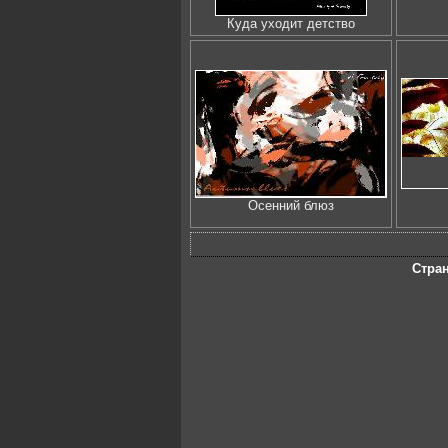
Куда уходит детство
Осенний блюз
Стра