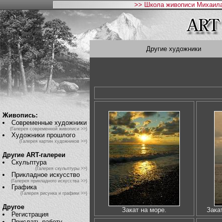
>> Школа живописи Михаила
Другие художники
Живопись:
Современные художники
(Галерея современной живописи >>)
Художники прошлого
(Галерея картин художников >>)
Другие ART-галереи
Скульптура
(Галерея скульптуры >>)
Прикладное искусство
(Галерея прикладного искусства >>)
Графика
(Галерея рисунка и графики >>)
Другое
Закат на море.
Зака
Регистрация
Прислать работу