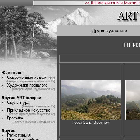
>> Школа живописи Михаила
Другие художники
ПЕЙЗ
Живопись:
Современные художники
(Галерея современной живописи >>)
Художники прошлого
(Галерея картин художников >>)
Другие ART-галереи
Скульптура
(Галерея скульптуры >>)
Прикладное искусство
(Галерея прикладного искусства >>)
Графика
Горы Сапа Вьетнам
(Галерея рисунка и графики >>)
Другое
Регистрация
Прислать работу