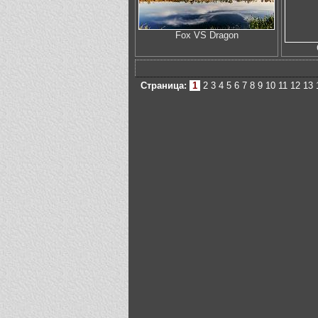
Fox VS Dragon
Страница:
1
2
3
4
5
6
7
8
9
10
11
12
13