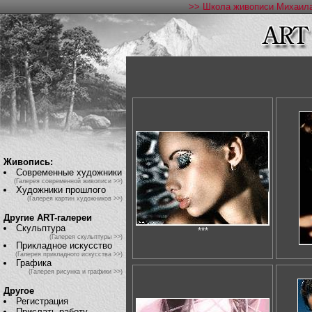
>> Школа живописи Михаила
Живопись:
Современные художники
(Галерея современной живописи >>)
Художники прошлого
(Галерея картин художников >>)
Другие ART-галереи
Скульптура
***
(Галерея скульптуры >>)
Прикладное искусство
(Галерея прикладного искусства >>)
Графика
(Галерея рисунка и графики >>)
Другое
Регистрация
Прислать работу