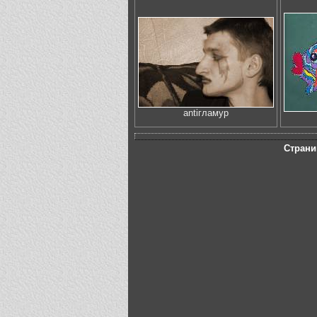
antiгламур
Страни