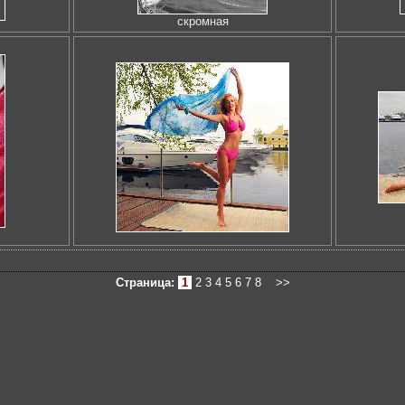
скромная
Страница:
1
2
3
4
5
6
7
8
>>