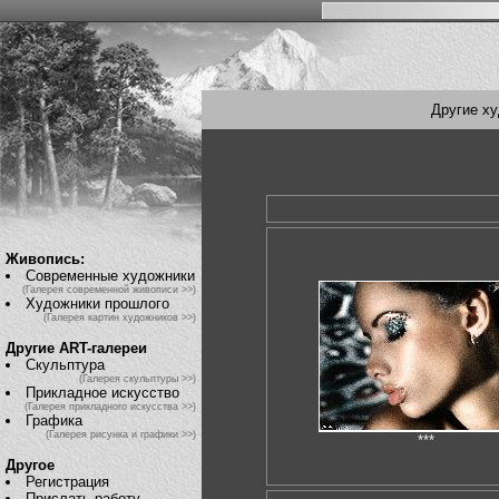
Другие х
Живопись:
Современные художники
(Галерея современной живописи >>)
Художники прошлого
(Галерея картин художников >>)
Другие ART-галереи
Скульптура
(Галерея скульптуры >>)
Прикладное искусство
(Галерея прикладного искусства >>)
Графика
(Галерея рисунка и графики >>)
***
Другое
Регистрация
Прислать работу