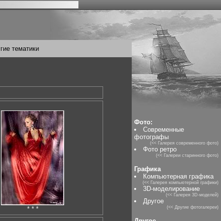
гие тематики
Фото:
Современные
фотографы
(<< Галерея современного фото)
Фото ретро
(<< Галереи старинного фото)
Графика
Компьютерная графика
(<< Галерея компьютерной графики)
3D-моделирование
(<< Галерея 3D-моделей)
Другое
(<< Другие фотогалереи)
* * *
Другое