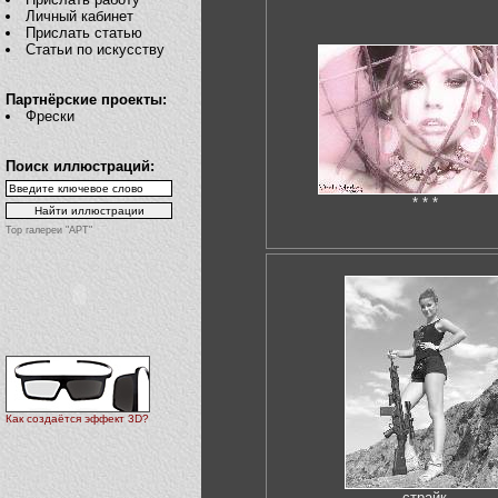
Личный кабинет
Прислать статью
Статьи по искусству
Партнёрские проекты:
Фрески
Поиск иллюстраций:
* * *
Top галереи "АРТ"
Как создаётся эффект 3D?
страйк