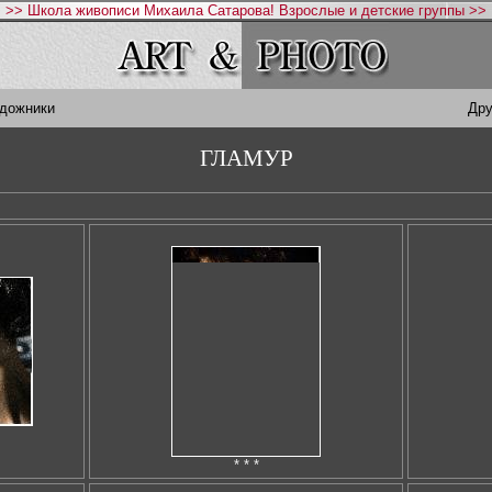
>> Школа живописи Михаила Сатарова! Взрослые и детские группы >>
удожники
Дру
ГЛАМУР
* * *