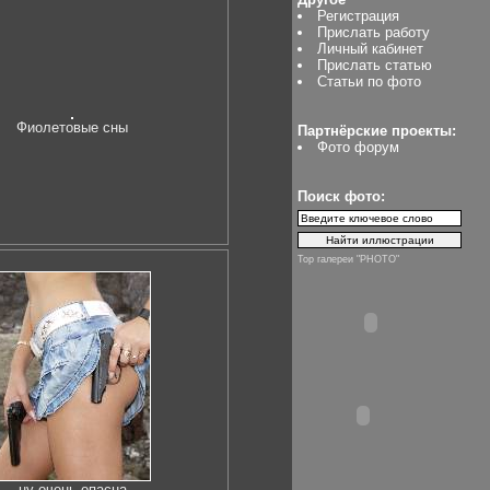
Регистрация
Прислать работу
Личный кабинет
Прислать статью
Статьи по фото
Фиолетовые сны
Партнёрские проекты:
Фото форум
Поиск фото:
Top галереи "PHOTO"
ну очень опасна