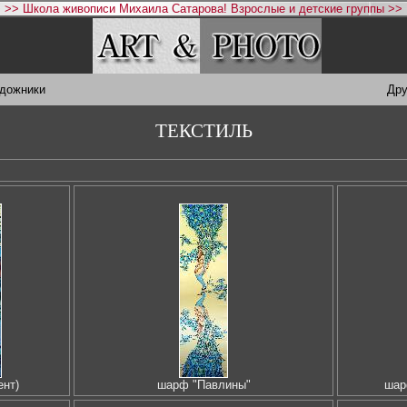
>> Школа живописи Михаила Сатарова! Взрослые и детские группы >>
удожники
Дру
ТЕКСТИЛЬ
ент)
шарф "Павлины"
шар