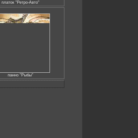
платок "Ретро-Авто"
панно "Рыбы"