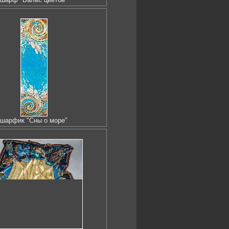
шарфик "Сны о море"