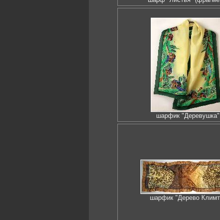
шарфик "Деревушка"
шарфик "Дерево Климт