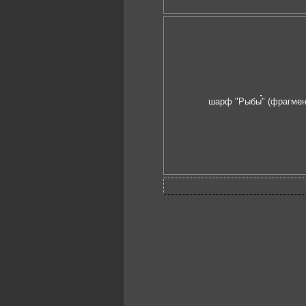
шарф "Рыбы" (фрагмен