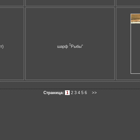
т)
шарф "Рыбы"
Страница:
1
2
3
4
5
6
>>