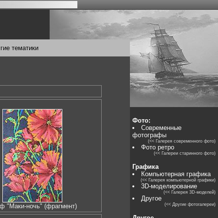
гие тематики
Фото:
Современные
фотографы
(<< Галерея современного фото)
Фото ретро
(<< Галереи старинного фото)
Графика
Компьютерная графика
(<< Галерея компьютерной графики)
3D-моделирование
(<< Галерея 3D-моделей)
Другое
(<< Другие фотогалереи)
ф "Маки-ночь" (фрагмент)
Другое