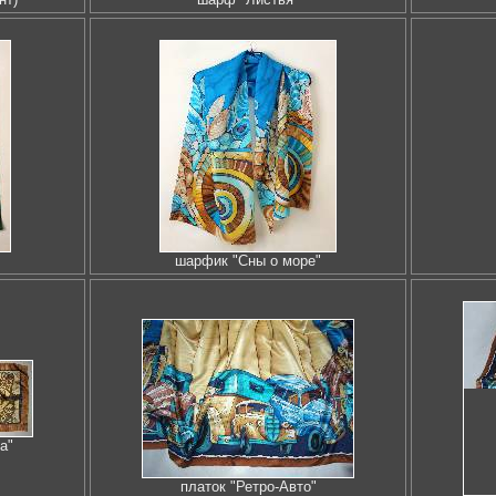
шарфик "Сны о море"
а"
платок "Ретро-Авто"