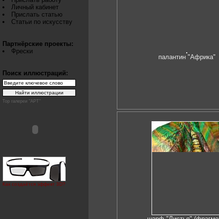
Личный кабинет
Прислать статью
Статьи по искусству
Партнёрские проекты:
Фрески
палантин "Африка"
Поиск иллюстраций:
Top галереи "АРТ"
Как создаётся эффект 3D?
шарф "Листья" (фрагме