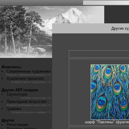
Другие х
Живопись:
Современные художники
(Галерея современной живописи >>)
Художники прошлого
(Галерея картин художников >>)
Другие ART-галереи
Скульптура
(Галерея скульптуры >>)
Прикладное искусство
(Галерея прикладного искусства >>)
Графика
(Галерея рисунка и графики >>)
Другое
шарф "Павлины" (фрагм
Регистрация
Прислать работу