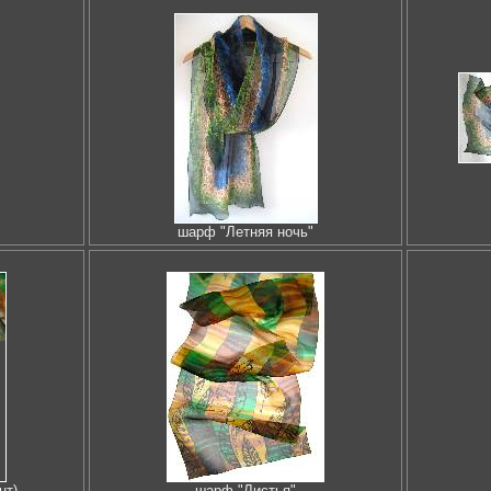
шарф "Летняя ночь"
нт)
шарф "Листья"