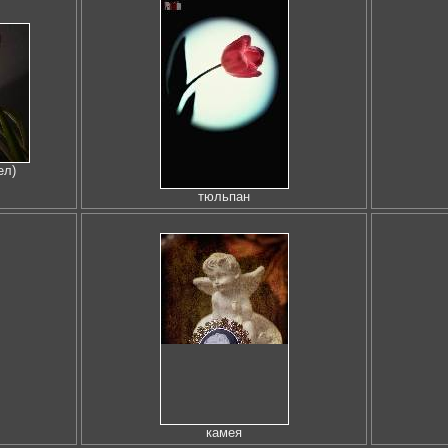
ел)
тюльпан
камея