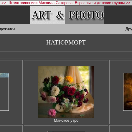
>> Школа живописи Михаила Сатарова! Взрослые и детские группы >>
удожники
Дру
НАТЮРМОРТ
Майское утро