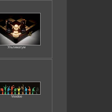
Ультиматум
Voodoo