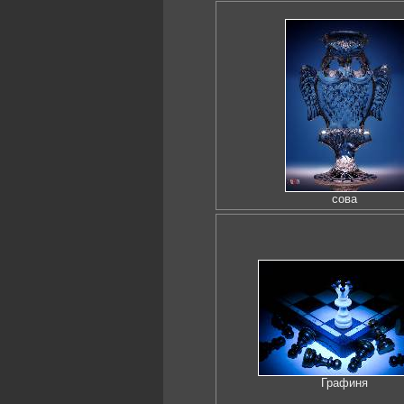
сова
Графиня