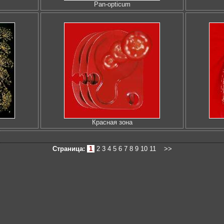
Pan-opticum
Красная зона
Страница:
1
2
3
4
5
6
7
8
9
10
11
>>