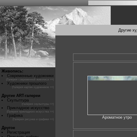
Другие х
Живопись:
Современные художники
(Галерея современной живописи >>)
Художники прошлого
(Галерея картин художников >>)
Другие ART-галереи
Скульптура
(Галерея скульптуры >>)
Прикладное искусство
(Галерея прикладного искусства >>)
Графика
Ароматное утро
(Галерея рисунка и графики >>)
Другое
Регистрация
Прислать работу