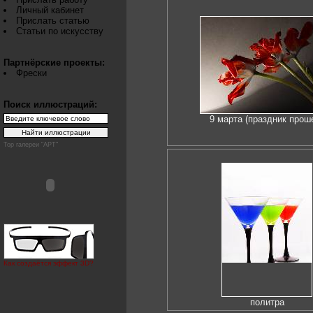
Личный кабинет
Прислать статью
Статьи по искусству
Партнёрские проекты:
Фрески
Поиск иллюстраций:
9 марта (праздник прош
Top галереи "АРТ"
Как создаётся эффект 3D?
политра