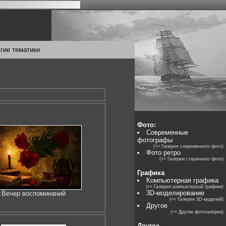
гие тематики
Фото:
Современные
фотографы
(<< Галерея современного фото)
Фото ретро
(<< Галереи старинного фото)
Графика
Компьютерная графика
(<< Галерея компьютерной графики)
3D-моделирование
Вечер воспоминаний
(<< Галерея 3D-моделей)
Другое
(<< Другие фотогалереи)
Другое