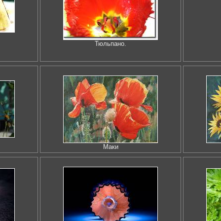
Тюльпано.
Маки