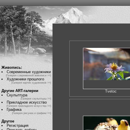
Живопись:
Современные художники
(Галерея современной живописи >>)
Художники прошлого
(Галерея картин художников >>)
Другие ART-галереи
Tvetoc
Скульптура
(Галерея скульптуры >>)
Прикладное искусство
(Галерея прикладного искусства >>)
Графика
(Галерея рисунка и графики >>)
Другое
Регистрация
Прислать работу