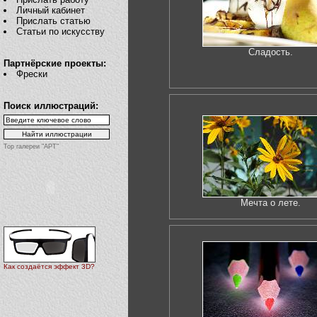
Личный кабинет
Прислать статью
Статьи по искусству
Сладость.
Партнёрские проекты:
Фрески
Поиск иллюстраций:
Top галереи "АРТ"
Мечта о лете.
Как создаётся эффект 3D?