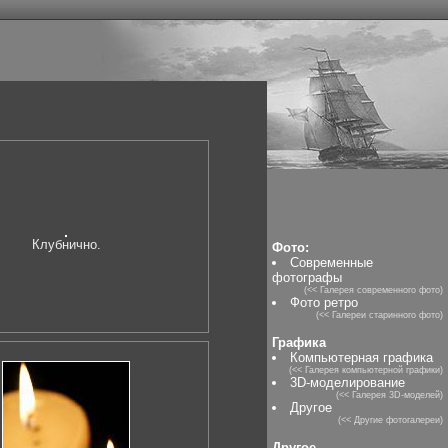
Клубнично.
Фото:
Современные
фотографы
(<< Галерея современного фото)
Фото ретро
(<< Галереи старинного фото)
Графика
Компьютерная графика
(<< Галерея компьютерной графики)
3D-моделирование
(<< Галерея 3D-моделей)
Другое
(<< Другие фотогалереи)
Другое