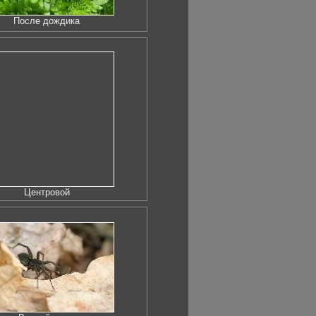
После дождика
Центровой