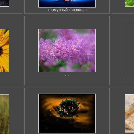
гламурный карандаш
...