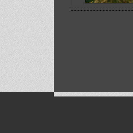
Искусство, живопись и фото
Жанры: Пейзаж, портрет, ню, природа, м