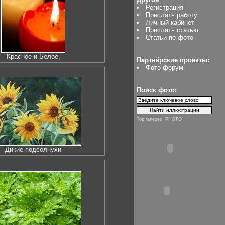
Регистрация
Прислать работу
Личный кабинет
Прислать статью
Статьи по фото
Красное и Белое.
Партнёрские проекты:
Фото форум
Поиск фото:
Top галереи "PHOTO"
Дикие подсолнухи