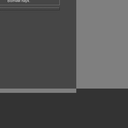
Волчий паук.
рофессиональных фотографов.
 макро, авто, гламур, фото свадеб и др.