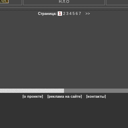
Н.Л.О
Страница:
1
2
3
4
5
6
7
>>
[о проекте]
[реклама на сайте]
[контакты]
: на сайте представлены галереи картин и фотографий художников и п
одели, реклама, панорамы, чёрно белое фото, море, фэнтази, натюрморт,