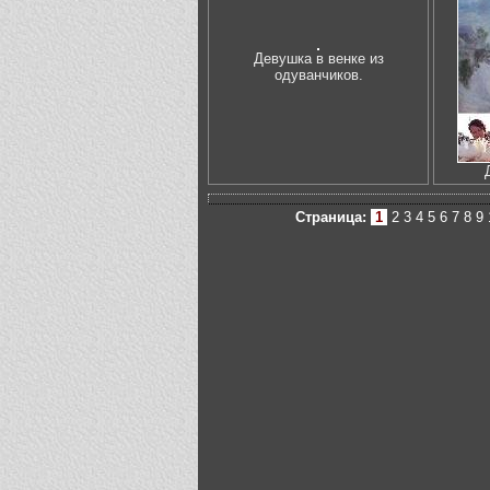
Девушка в венке из
одуванчиков.
Страница:
1
2
3
4
5
6
7
8
9