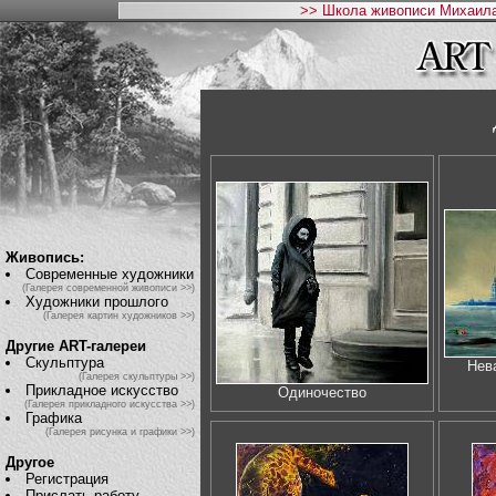
>> Школа живописи Михаила
Живопись:
Современные художники
(Галерея современной живописи >>)
Художники прошлого
(Галерея картин художников >>)
Другие ART-галереи
Скульптура
Нев
(Галерея скульптуры >>)
Прикладное искусство
Одиночество
(Галерея прикладного искусства >>)
Графика
(Галерея рисунка и графики >>)
Другое
Регистрация
Прислать работу