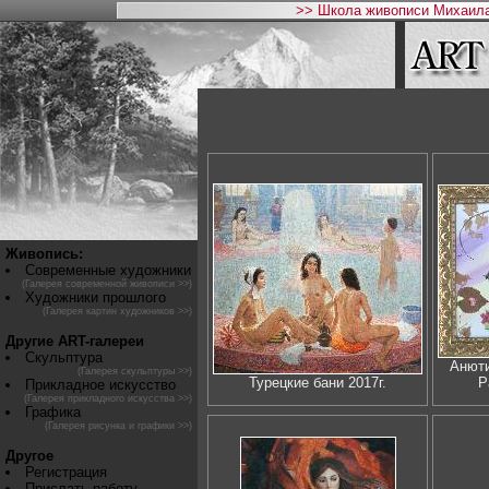
>> Школа живописи Михаила
Живопись:
Современные художники
(Галерея современной живописи >>)
Художники прошлого
(Галерея картин художников >>)
Другие ART-галереи
Скульптура
Анюти
(Галерея скульптуры >>)
Турецкие бани 2017г.
P
Прикладное искусство
(Галерея прикладного искусства >>)
Графика
(Галерея рисунка и графики >>)
Другое
Регистрация
Прислать работу