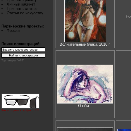
Личный кабинет
Прислать статью
Статьи по искусству
Не
Партнёрские проекты:
Фрески
Поиск иллюстраций:
Волнительные блики. 2016 г.
Top галереи "АРТ"
О нём...
Как создаётся эффект 3D?