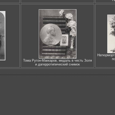
Натюрморт
п
Тома Ругон-Маккаров, медаль в честь Золя
и дагерротипический снимок