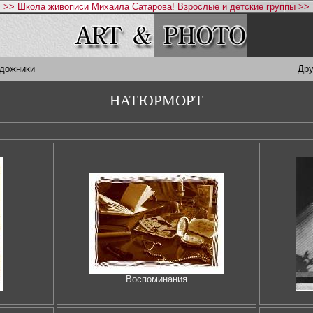
>> Школа живописи Михаила Сатарова! Взрослые и детские группы >>
удожники
Дру
НАТЮРМОРТ
Воспоминания