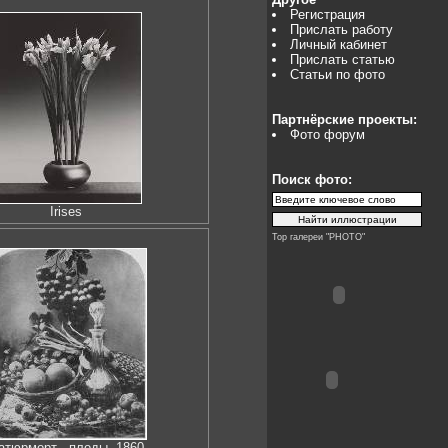
Регистрация
Прислать работу
Личный кабинет
Прислать статью
Статьи по фото
Партнёрские проекты:
Фото форум
Поиск фото:
Irises
Top галереи "PHOTO"
атюрморт - плоды, 1860