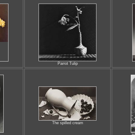
Parrot Tulip
The spilled cream
Н