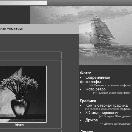
гие тематики
Фото:
Современные
фотографы
(<< Галерея современного фото)
Фото ретро
(<< Галереи старинного фото)
Графика
Компьютерная графика
(<< Галерея компьютерной графики)
3D-моделирование
(<< Галерея 3D-моделей)
Другое
(<< Другие фотогалереи)
Irises
Другое