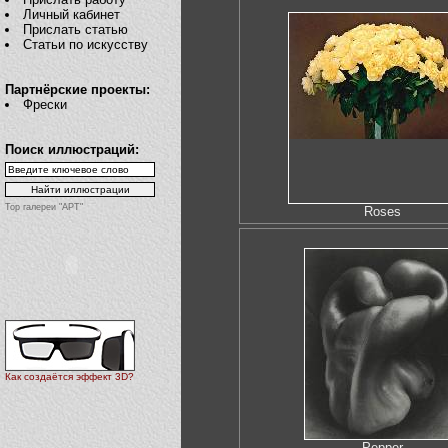
Личный кабинет
Прислать статью
Статьи по искусству
Партнёрские проекты:
Фрески
Поиск иллюстраций:
Top галереи "АРТ"
Roses
Как создаётся эффект 3D?
Pepper