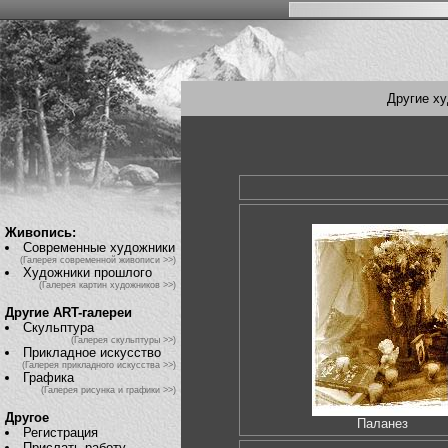
Другие х
Живопись:
Современные художники
(Галерея современной живописи >>)
Художники прошлого
(Галерея картин художников >>)
Другие ART-галереи
Скульптура
(Галерея скульптуры >>)
Прикладное искусство
(Галерея прикладного искусства >>)
Графика
(Галерея рисунка и графики >>)
Другое
Паланез
Регистрация
Прислать работу