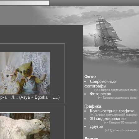
Фото:
Современные
фотографы
(<< Галерея современного фото)
Фото ретро
рка = Л... (Asya + Egorka = L...)
(<< Галереи старинного фото)
Графика
Компьютерная графика
(<< Галерея компьютерной графики)
3D-моделирование
(<< Галерея 3D-моделей)
Другое
(<< Другие фотогалереи)
Другое