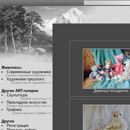
Живопись:
Современные художники
(Галерея современной живописи >>)
Художники прошлого
(Галерея картин художников >>)
Другие ART-галереи
Девичьи посиделки
Скульптура
(Галерея скульптуры >>)
Прикладное искусство
(Галерея прикладного искусства >>)
Графика
(Галерея рисунка и графики >>)
Другое
Регистрация
Прислать работу