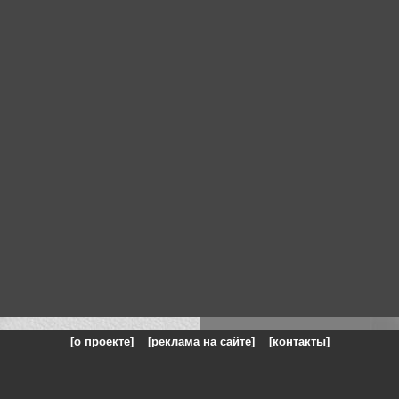
[о проекте]
[реклама на сайте]
[контакты]
: на сайте представлены галереи картин и фотографий художников и п
одели, реклама, панорамы, чёрно белое фото, море, фэнтази, натюрморт,