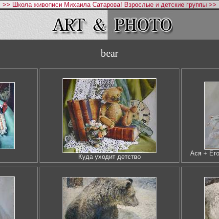
>> Школа живописи Михаила Сатарова! Взрослые и детские группы >>
bear
Ася + Его
Куда уходит детство