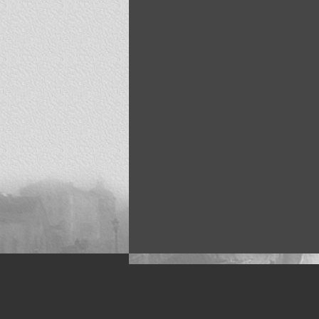
Искусство, живопись и фото
Жанры: Пейзаж, портрет, ню, природа, м