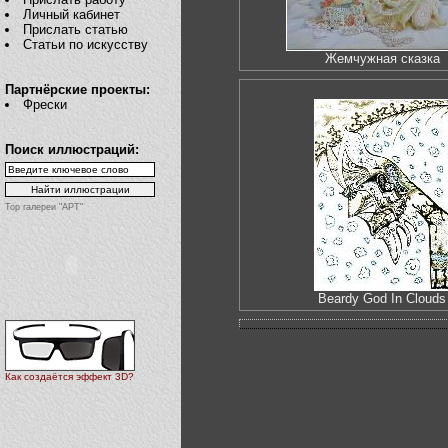
Личный кабинет
Прислать статью
Статьи по искусству
Жемчужная сказка
Партнёрские проекты:
Фрески
Поиск иллюстраций:
Top галереи "АРТ"
Beardy God In Clouds
Как создаётся эффект 3D?