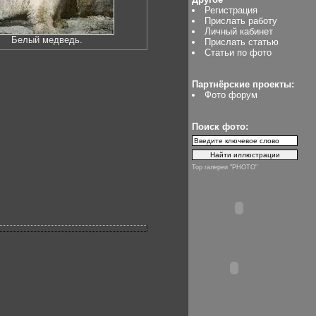
Регистрация
Прислать работу
Личный кабинет
Белый медведь.
Прислать статью
Статьи по фото
Партнёрские проекты:
Фото форум
Поиск фото:
Top галереи "PHOTO"