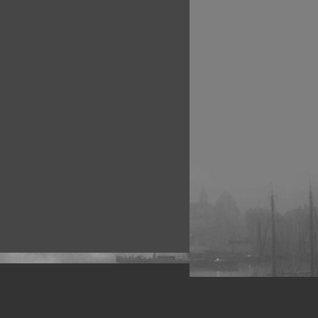
рофессиональных фотографов.
 макро, авто, гламур, фото свадеб и др.