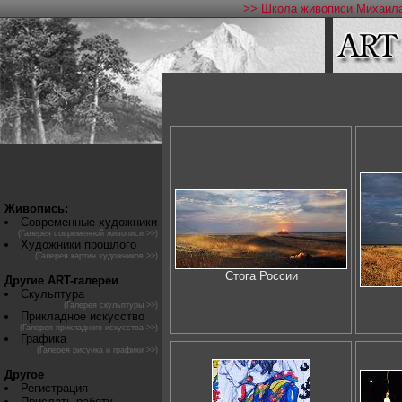
>> Школа живописи Михаила
Живопись:
Современные художники
(Галерея современной живописи >>)
Художники прошлого
(Галерея картин художников >>)
Стога России
Другие ART-галереи
Скульптура
(Галерея скульптуры >>)
Прикладное искусство
(Галерея прикладного искусства >>)
Графика
(Галерея рисунка и графики >>)
Другое
Регистрация
Прислать работу