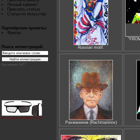
Личный кабинет
Прислать статью
Статьи по искусству
Партнёрские проекты:
Фрески
"FROM
Поиск иллюстраций:
Russian motif.
Top галереи "АРТ"
Как создаётся эффект 3D?
Рахманинов (Rachmaninov)