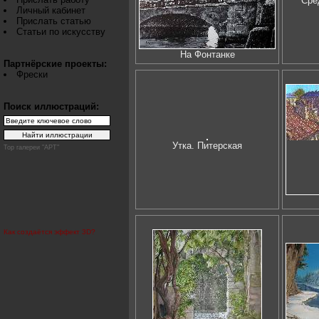
Сре
Личный кабинет
Прислать статью
Статьи по искусству
На Фонтанке
Партнёрские проекты:
Фрески
Поиск иллюстраций:
Утка. Питерская
Top галереи "АРТ"
Как создаётся эффект 3D?