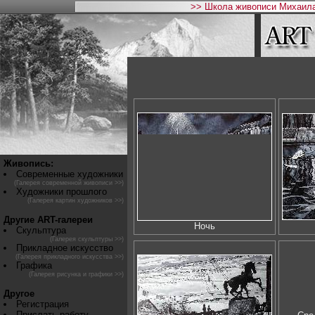
>> Школа живописи Михаила
Живопись:
Современные художники
(Галерея современной живописи >>)
Художники прошлого
(Галерея картин художников >>)
Другие ART-галереи
Ночь
Скульптура
(Галерея скульптуры >>)
Прикладное искусство
(Галерея прикладного искусства >>)
Графика
(Галерея рисунка и графики >>)
Другое
Регистрация
Прислать работу