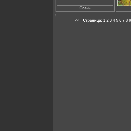
Осень
<<
Страница:
1
2
3
4
5
6
7
8
9