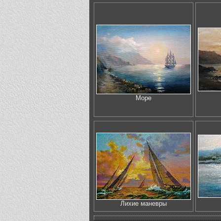
Море
Лихие маневры