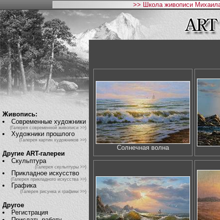
>> Школа живописи Михаила
Живопись:
Современные художники
(Галерея современной живописи >>)
Художники прошлого
(Галерея картин художников >>)
Солнечная волна
Другие ART-галереи
Скульптура
(Галерея скульптуры >>)
Прикладное искусство
(Галерея прикладного искусства >>)
Графика
(Галерея рисунка и графики >>)
Другое
Регистрация
Прислать работу