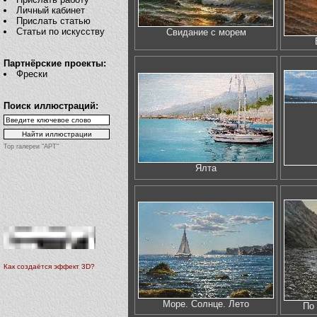
Личный кабинет
Прислать статью
Статьи по искусству
Свидание с морем
Партнёрские проекты:
Фрески
Поиск иллюстраций:
Top галереи "АРТ"
Ялта
Как создаётся эффект 3D?
Море. Солнце. Лето
По