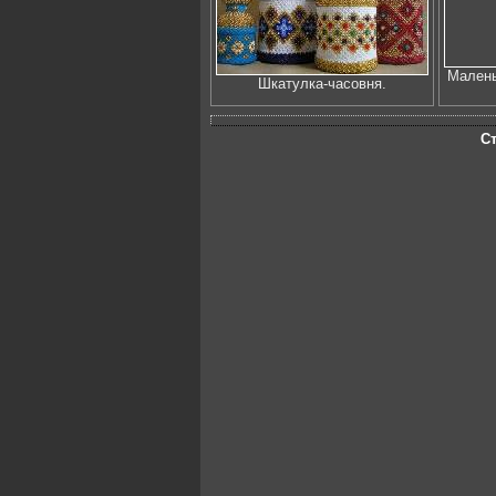
Малень
Шкатулка-часовня.
С