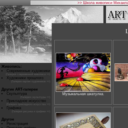
>> Школа живописи Михаила
Живопись:
Современные художники
(Галерея современной живописи >>)
Художники прошлого
(Галерея картин художников >>)
Другие ART-галереи
Скульптура
Музыкальная шкатулка.
(Галерея скульптуры >>)
Прикладное искусство
(Галерея прикладного искусства >>)
Графика
(Галерея рисунка и графики >>)
Другое
Регистрация
Прислать работу