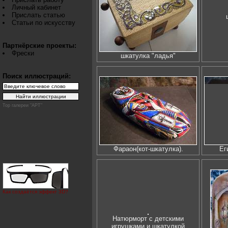
Личный кабинет
Прислать статью
Статьи по искусству
Партнёрские проекты:
Фрески
шкатулка "ладья"
Поиск иллюстраций:
Top галереи "АРТ"
Фараон(кот-шкатулка).
Ег
Как создаётся эффект 3D?
Натюрморт с детскими
игрушками и шкатулкой