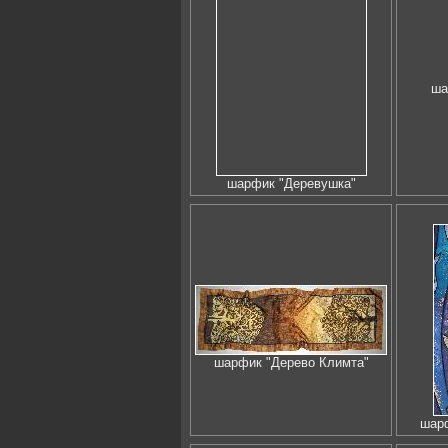
ша
шарфик "Деревушка"
шарфик "Дерево Климта"
шарф