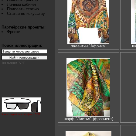
Личный кабинет
Прислать статью
Статьи по искусству
Партнёрские проекты:
Фрески
Поиск иллюстраций:
палантин "Африка"
ш
Top галереи "АРТ"
Как создаётся эффект 3D?
шарф "Листья" (фрагмент)