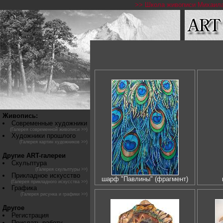
>> Школа живописи Михаила
Живопись:
Современные художники
(Галерея современной живописи >>)
Художники прошлого
(Галерея картин художников >>)
Другие ART-галереи
Скульптура
(Галерея скульптуры >>)
Прикладное искусство
шарф "Павлины" (фрагмент)
(Галерея прикладного искусства >>)
Графика
(Галерея рисунка и графики >>)
Другое
Регистрация
Прислать работу