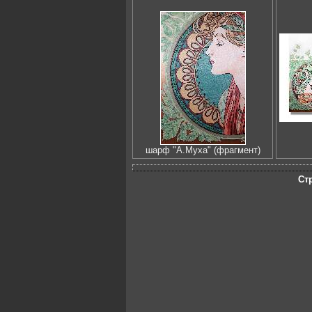
шарф "А.Муха" (фрагмент)
Ст