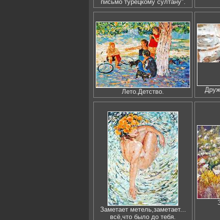
письмо турецкому султану".
Друж
Лето.Детство.
Заметает метель,заметает...
всё,что было до тебя.