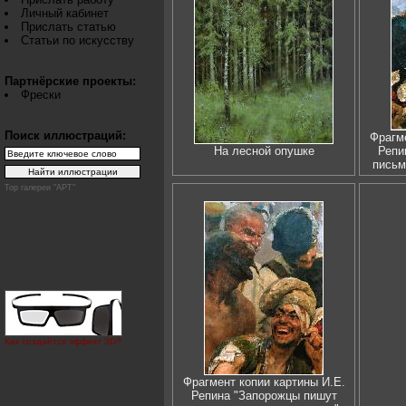
Личный кабинет
Прислать статью
Статьи по искусству
Партнёрские проекты:
Фрески
Поиск иллюстраций:
Фрагме
На лесной опушке
Репи
письм
Top галереи "АРТ"
Как создаётся эффект 3D?
Фрагмент копии картины И.Е.
Репина "Запорожцы пишут