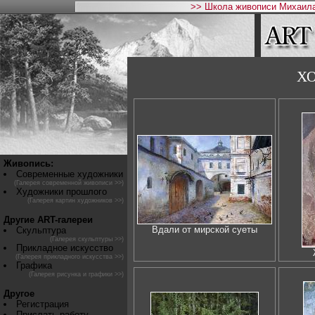
>> Школа живописи Михаила
Х
Живопись:
Современные художники
(Галерея современной живописи >>)
Художники прошлого
(Галерея картин художников >>)
Другие ART-галереи
Вдали от мирской суеты
Скульптура
(Галерея скульптуры >>)
Прикладное искусство
(Галерея прикладного искусства >>)
Графика
(Галерея рисунка и графики >>)
Другое
Регистрация
Прислать работу