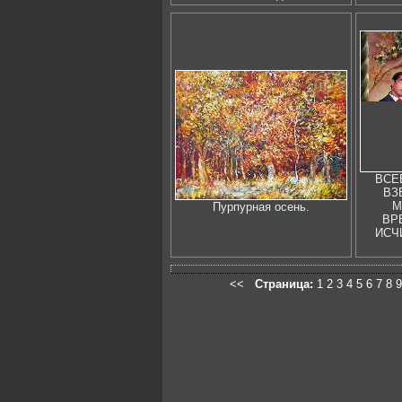
ВСЕ
ВЗ
М
Пурпурная осень.
ВР
ИСЧ
<<
Страница:
1
2
3
4
5
6
7
8
9