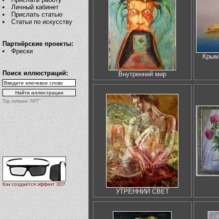
Личный кабинет
Прислать статью
Статьи по искусству
Партнёрские проекты:
Фрески
Крым
Поиск иллюстраций:
Внутренний мир
Top галереи "АРТ"
Как создаётся эффект 3D?
УТРЕННИЙ СВЕТ