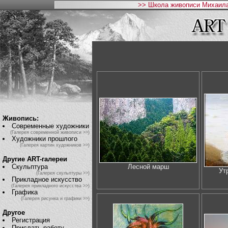
>> Школа живописи Михаила
Живопись:
Современные художники
(Галерея современной живописи >>)
Художники прошлого
(Галерея картин художников >>)
Другие ART-галереи
Скульптура
Лесной марш
Ут
(Галерея скульптуры >>)
Прикладное искусство
(Галерея прикладного искусства >>)
Графика
(Галерея рисунка и графики >>)
Другое
Регистрация
Прислать работу