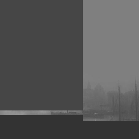
рофессиональных фотографов.
 макро, авто, гламур, фото свадеб и др.