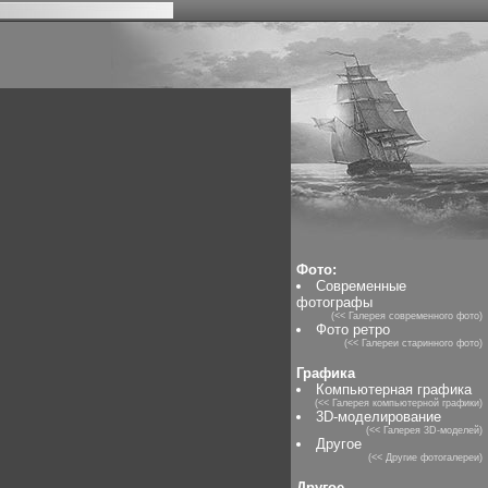
Фото:
Современные
фотографы
(<< Галерея современного фото)
Фото ретро
(<< Галереи старинного фото)
Графика
Компьютерная графика
(<< Галерея компьютерной графики)
3D-моделирование
(<< Галерея 3D-моделей)
Другое
(<< Другие фотогалереи)
Другое