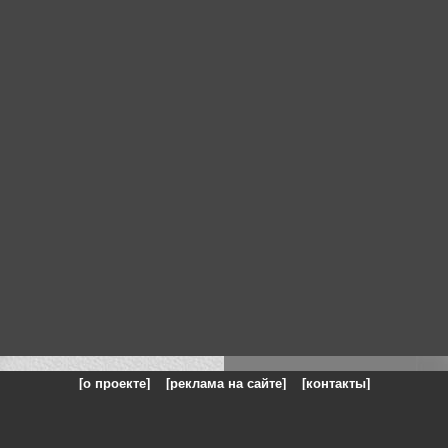
[о проекте]
[реклама на сайте]
[контакты]
: на сайте представлены галереи картин и фотографий художников и п
одели, реклама, панорамы, чёрно белое фото, море, фэнтази, натюрморт,