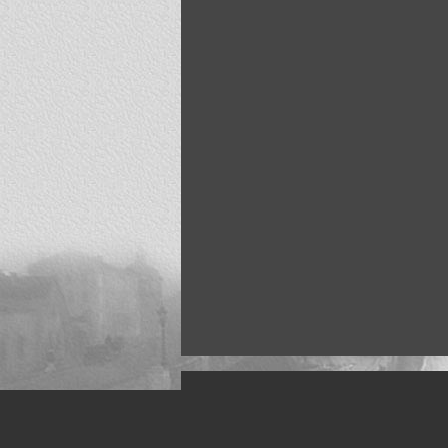
Искусство, живопись и фото
Жанры: Пейзаж, портрет, ню, природа, м