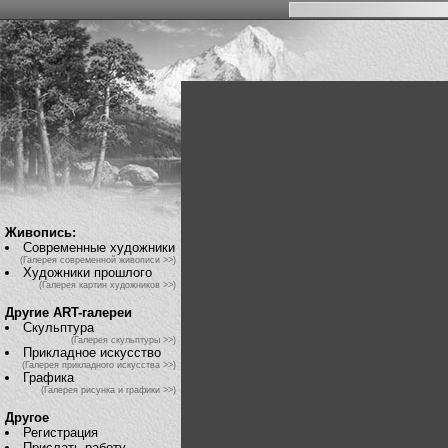
Живопись:
Современные художники
(Галерея современной живописи >>)
Художники прошлого
(Галерея картин художников >>)
Другие ART-галереи
Скульптура
(Галерея скульптуры >>)
Прикладное искусство
(Галерея прикладного искусства >>)
Графика
(Галерея рисунка и графики >>)
Другое
Регистрация
Прислать работу