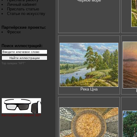
Чёрное море
Личный кабинет
Прислать статью
Статьи по искусству
Партнёрские проекты:
Фрески
Поиск иллюстраций:
Top галереи "АРТ"
Река Цна
Как создаётся эффект 3D?