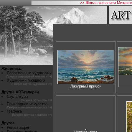
>> Школа живописи Михаила
Живопись:
Современные художники
(Галерея современной живописи >>)
Художники прошлого
(Галерея картин художников >>)
Лазурный прибой
Другие ART-галереи
Скульптура
(Галерея скульптуры >>)
Прикладное искусство
(Галерея прикладного искусства >>)
Графика
(Галерея рисунка и графики >>)
Другое
Регистрация
Прислать работу