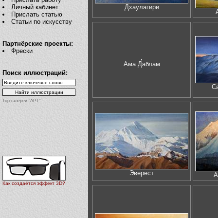
Личный кабинет
Дхаулагири
Прислать статью
Статьи по искусству
Партнёрские проекты:
Фрески
Ама Даблам
Поиск иллюстраций:
С
Top галереи "АРТ"
Эверест
А
Как создаётся эффект 3D?