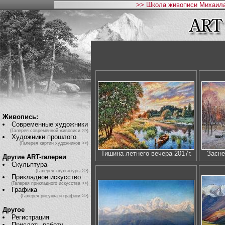
>> Школа живописи Михаила
Живопись:
Современные художники
(Галерея современной живописи >>)
Художники прошлого
(Галерея картин художников >>)
Тишина летнего вечера 2017г.
Засне
Другие ART-галереи
Скульптура
(Галерея скульптуры >>)
Прикладное искусство
(Галерея прикладного искусства >>)
Графика
(Галерея рисунка и графики >>)
Другое
Регистрация
Прислать работу