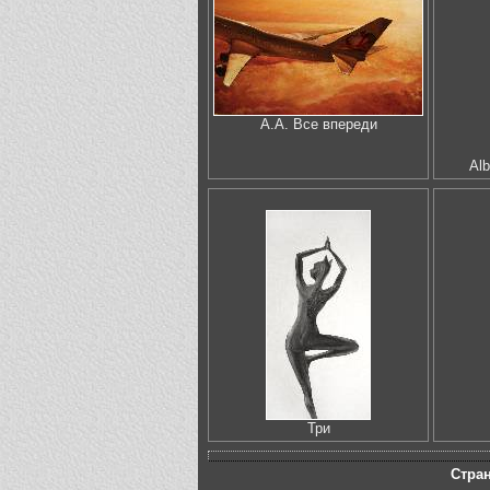
А.А. Все впереди
Alb
Три
Стра