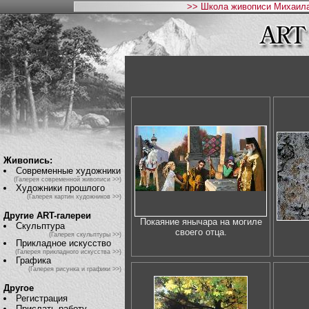
>> Школа живописи Михаила
Живопись:
Современные художники
(Галерея современной живописи >>)
Художники прошлого
(Галерея картин художников >>)
Другие ART-галереи
Покаяние янычара на могиле
Скульптура
своего отца.
(Галерея скульптуры >>)
Прикладное искусство
(Галерея прикладного искусства >>)
Графика
(Галерея рисунка и графики >>)
Другое
Регистрация
Прислать работу