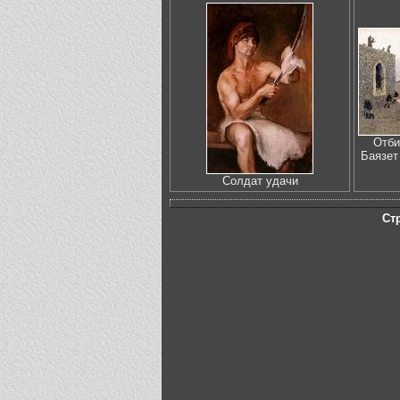
Отби
Баязет
Солдат удачи
Ст