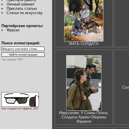
Личный кабинет
Прислать статью
Статьи по искусству
Партнёрские проекты:
Фрески
Поиск иллюстраций:
МАТЬ СОЛДАТА
Top галереи "АРТ"
Сол
Как создаётся эффект 3D?
Иерусалим. У Стены Плача.
Солдаты Армии Обороны
Израиля