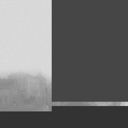
Искусство, живопись и фото
Жанры: Пейзаж, портрет, ню, природа, м