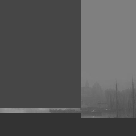
рофессиональных фотографов.
 макро, авто, гламур, фото свадеб и др.