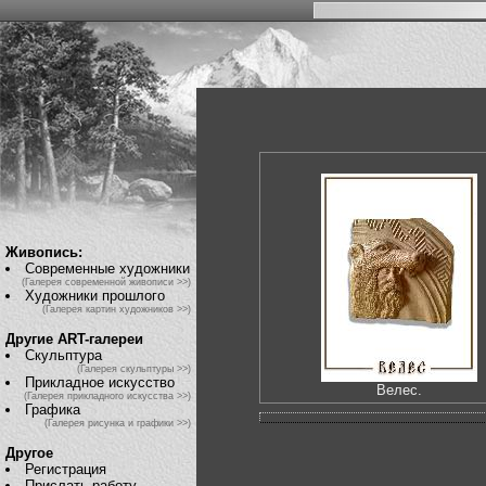
Живопись:
Современные художники
(Галерея современной живописи >>)
Художники прошлого
(Галерея картин художников >>)
Другие ART-галереи
Скульптура
(Галерея скульптуры >>)
Прикладное искусство
Велес.
(Галерея прикладного искусства >>)
Графика
(Галерея рисунка и графики >>)
Другое
Регистрация
Прислать работу