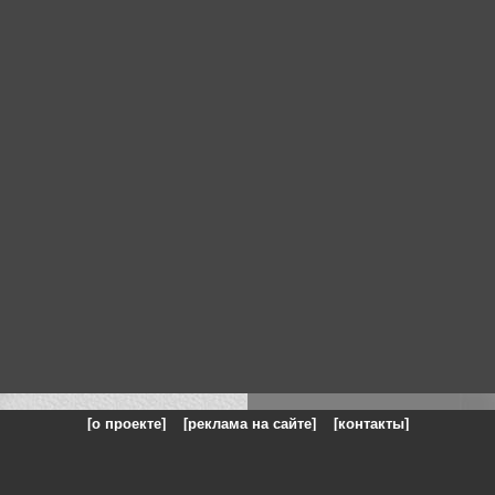
[о проекте]
[реклама на сайте]
[контакты]
: на сайте представлены галереи картин и фотографий художников и п
одели, реклама, панорамы, чёрно белое фото, море, фэнтази, натюрморт,