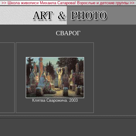
>> Школа живописи Михаила Сатарова! Взрослые и детские группы >>
СВАРОГ
Клятва Сварожича. 2003