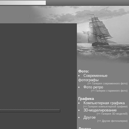
Фото:
Современные
фотографы
(<< Галерея современного фото)
Фото ретро
(<< Галереи старинного фото)
Графика
Компьютерная графика
(<< Галерея компьютерной графики)
3D-моделирование
(<< Галерея 3D-моделей)
Другое
(<< Другие фотогалереи)
Другое