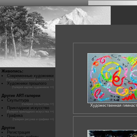
Живопись:
Современные художники
(Галерея современной живописи >>)
Художники прошлого
(Галерея картин художников >>)
Другие ART-галереи
Скульптура
(Галерея скульптуры >>)
Художественная гимнас
Прикладное искусство
(Галерея прикладного искусства >>)
Графика
(Галерея рисунка и графики >>)
Другое
Регистрация
Прислать работу