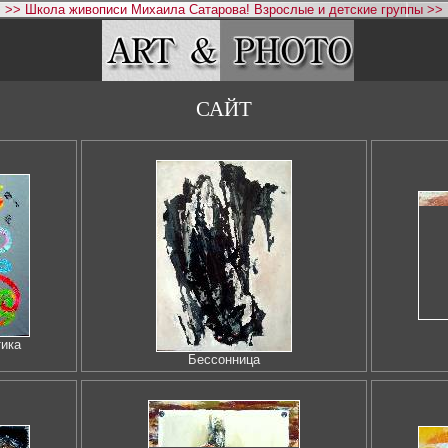
>> Школа живописи Михаила Сатарова! Взрослые и детские группы >>
САЙТ
тика
Бессонница