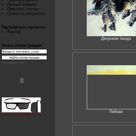
Личный кабинет
Прислать статью
Статьи по искусству
Партнёрские проекты:
Фрески
Дворовая банда
Поиск иллюстраций:
Top галереи "АРТ"
Пейзаж
Как создаётся эффект 3D?