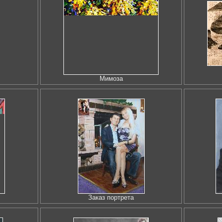
Мимоза
Заказ портрета