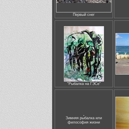
Первый снег
"Рыбалка на ГЭСе"
Зимняя рыбалка или
философия жизни