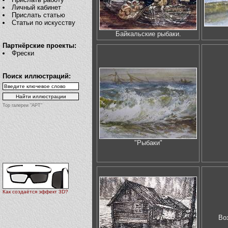
Личный кабинет
Прислать статью
Статьи по искусству
Байкальские рыбаки.
Партнёрские проекты:
Фрески
Поиск иллюстраций:
Top галереи "АРТ"
"Рыбаки"
Как создаётся эффект 3D?
Во