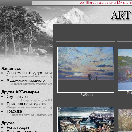
>> Школа живописи Михаила
Живопись:
Современные художники
(Галерея современной живописи >>)
Художники прошлого
(Галерея картин художников >>)
Другие ART-галереи
Ры
Рыбаки
Скульптура
(Галерея скульптуры >>)
Прикладное искусство
(Галерея прикладного искусства >>)
Графика
(Галерея рисунка и графики >>)
Другое
Регистрация
Прислать работу