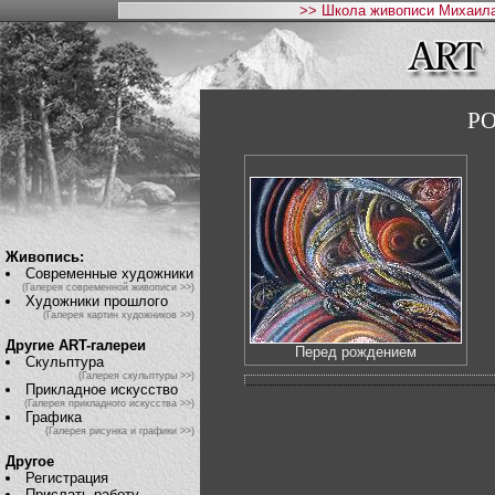
>> Школа живописи Михаила
Р
Живопись:
Современные художники
(Галерея современной живописи >>)
Художники прошлого
(Галерея картин художников >>)
Другие ART-галереи
Перед рождением
Скульптура
(Галерея скульптуры >>)
Прикладное искусство
(Галерея прикладного искусства >>)
Графика
(Галерея рисунка и графики >>)
Другое
Регистрация
Прислать работу